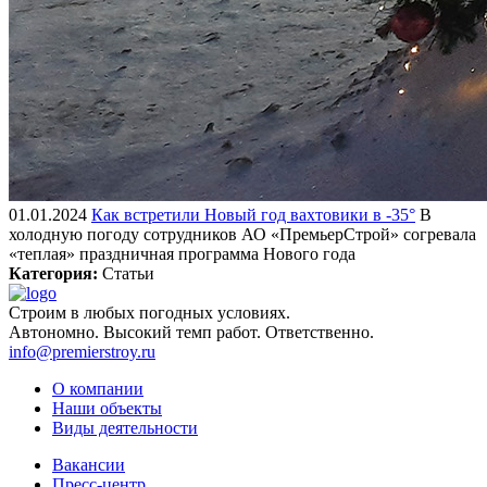
01.01.2024
Как встретили Новый год вахтовики в -35°
В
холодную погоду сотрудников АО «ПремьерСтрой» согревала
«теплая» праздничная программа Нового года
Категория:
Статьи
Строим
в любых погодных условиях.
Автономно.
Высокий темп работ.
Ответственно.
info@premierstroy.ru
О компании
Наши объекты
Виды деятельности
Вакансии
Пресс-центр