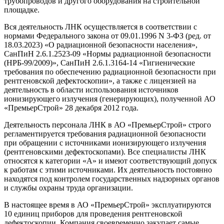
трубопроводов и другого оборудования на строительной
площадке.
Вся деятельность ЛНК осуществляется в соответствии с
нормами Федерального закона от 09.01.1996 N 3-ФЗ (ред. от
18.03.2023) «О радиационной безопасности населения»,
СанПиН 2.6.1.2523-09 «Нормы радиационной безопасности
(НРБ-99/2009)», СанПиН 2.6.1.3164-14 «Гигиенические
требования по обеспечению радиационной безопасности при
рентгеновской дефектоскопии», а также с лицензией на
деятельность в области использования источников
ионизирующего излучения (генерирующих), полученной АО
«ПремьерСтрой» 28 декабря 2012 года.
Деятельность персонала ЛНК в АО «ПремьерСтрой» строго
регламентируется требования радиационной безопасности
при обращении с источниками ионизирующего излучения
(рентгеновскими дефектоскопами). Все специалисты ЛНК
относятся к категории «А» и имеют соответствующий допуск
к работам с этими источниками. Их деятельность постоянно
находятся под контролем государственных надзорных органов
и службы охраны труда организации.
В настоящее время в АО «ПремьерСтрой» эксплуатируются
10 единиц приборов для проведения рентгеновской
дефектоскопии. Компания своевременно закупает самые