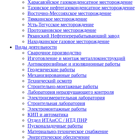
Харасавэйское газоконденсатное месторождение
Тазовское нефтегазоконденсатное месторождение
Восточно-Мессояхское месторождение
Тямкинское месторождение
Усть-Тегусское месторождение
Протозановское месторождение
Рязанский Нефтеперерабатывающий завод
Находкинское газовое месторождение
Виды деятельности
Сварочное производство
Изготовление и монтаж металлоконструкций
Антикоррозийные и изоляционные работы
Геодезические работы
Механизированные работы
Технический осмотр
Строительно-монтажные работы
Лаборатория неразрушающего контроля
Электроизмерительная лаборатория
Строительная лаборатория
Электромонтажные работы
КИП и автоматика
Отдел ИТАиСС / НТД ПНР
Пусконаладочные работы
Материально-техническое снабжение
Энергетическое обеспечение