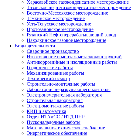
Харасавэйское газоконденсатное месторождение
Тазовское нефтегазоконденсатное месторождение
Восточно-Мессояхское месторождение
Тямкинское месторождение
Усть-Тегусское месторождение
Протозановское месторождение
Рязанский Нефтеперерабатывающий завод
Находкинское газовое месторождение
Виды деятельности
Сварочное производство
Изготовление и монтаж металлоконструкций
Антикоррозийные и изоляционные работы
Геодезические работы
Механизированные работы
Технический осмотр
Строительно-монтажные работы
Лаборатория неразрушающего контроля
Электроизмерительная лаборатория
Строительная лаборатория
Электромонтажные работы
КИП и автоматика
Отдел ИТАиСС / НТД ПНР
Пусконаладочные работы
Материально-техническое снабжение
Энергетическое обеспечение